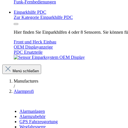
Funk-Fernbedienungen
Einparkhilfe PDC
Zur Kategorie Einparkhilfe PDC
Hier finden Sie Einparkhilfen 4 oder 8 Sensoren. Sie können 
Front und Heck Einbau
OEM Displayanzeige
PDC Ersatzteile
Menü schließen
Manufactures
/
Alarmprofi
Alarmanlagen
Alarmzubehör
GPS Fahrzeugortung
Wegfahrsperre